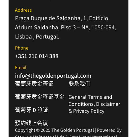
Address
Praça Duque de Saldanha, 1, Edifício
Atrium Saldanha, Piso 3 – NA, 1050-094,
Lisboa , Portugal.
Phone
+351 216 014 388
Email
info@thegoldenportugal.com
葡萄牙黄金签证
联系我们
葡萄牙黄金签证基金
General Terms and
Conditions, Disclaimer
葡萄牙 D 签证
& Privacy Policy
预约线上会议
Copyright © 2025 The Golden Portugal | Powered By