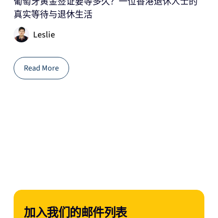
葡萄牙黄金签证要等多久？一位香港退休人士的
2
真实等待与退休生活
国
Leslie
Read More
加入我们的邮件列表