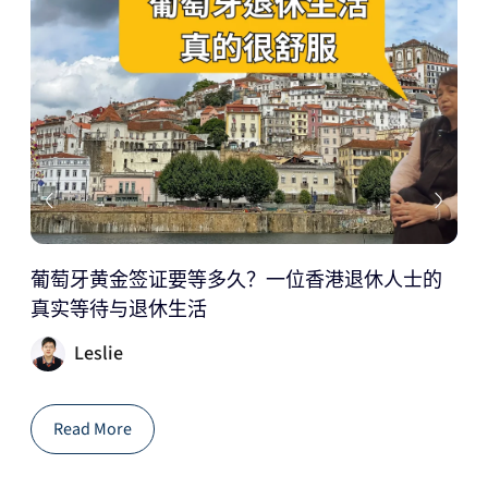
葡萄牙黄金签证要等多久？一位香港退休人士的
灵
真实等待与退休生活
庭
请
Leslie
Read More