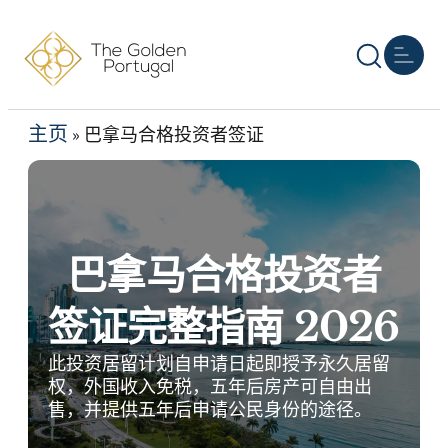
主页
葡萄牙移民
其他黄金签证
房地产
资源
关于我们
联系我们
简
主页
»
巴拿马合格投资者签证
巴拿马合格投资者
签证完整指南 2026
此投资居留计划自申请日起即授予永久居留
权，外国收入免税，五年后房产可自由出
售，并提供五年后申请公民身份的途径。