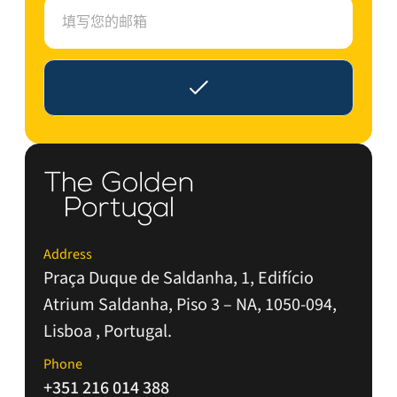
E
m
a
i
l
*
Address
Praça Duque de Saldanha, 1, Edifício
Atrium Saldanha, Piso 3 – NA, 1050-094,
Lisboa , Portugal.
Phone
+351 216 014 388