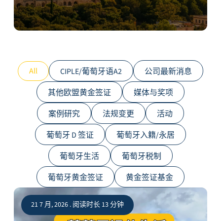
All
CIPLE/葡萄牙语A2
公司最新消息
其他欧盟黄金签证
媒体与奖项
案例研究
法规变更
活动
葡萄牙 D 签证
葡萄牙入籍/永居
葡萄牙生活
葡萄牙税制
葡萄牙黄金签证
黄金签证基金
21 7 月, 2026 . 阅读时长 13 分钟