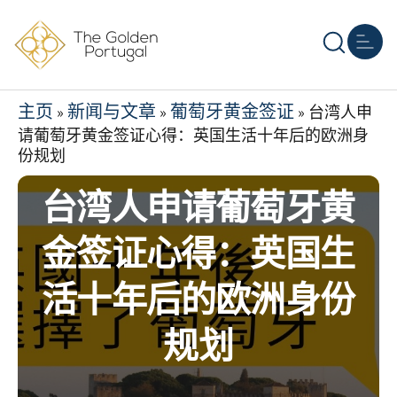
主页
葡萄牙移民
其他黄金签证
房地产
资源
关于我们
联系我们
主页
新闻与文章
葡萄牙黄金签证
»
»
»
台湾人申
请葡萄牙黄金签证心得：英国生活十年后的欧洲身
份规划
台湾人申请葡萄牙黄
金签证心得：英国生
活十年后的欧洲身份
规划