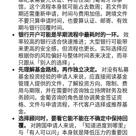
罪纪录需要先认证、再寄往澳门葡萄牙领事
馆，这个流程本身就可能占去数周；若文件到
期还需重新申请，时间与费用加倍。跨境文件
不要只算申请时间，也要算认证、邮寄、有效
期与银行回覆时间。
银行开户可能是早期流程中最耗时的一环。
效
率较高的银行适合快速推进；大型银行可能带
来更高的安全感，但流程也更长。实际选择应
根据你的风险偏好与整体时间表来决定，而非
只跟从「别人的选择」。
先理解基金路线，再作独立决定。
对没有私募
基金投资经验的申请人来说，应直接阅读基金
管理人提供的文件，了解投资方向、限制、费
用与期限，并在需要时咨询独立持牌财务及税
务顾问。金葡咨询的角色是协调黄金签证资
格、文件与申请流程，不代客户选择或推荐基
金。
选择顾问时，要看它能不能在不确定中保持回
覆。
对跨国申请人来说，「知道进度到哪里」
与「有人可以问」本身就是降低压力的重要因