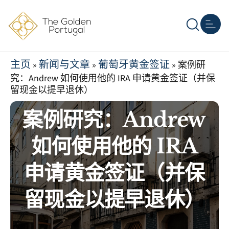
主页
葡萄牙移民
其他黄金签证
房地产
资源
关于我们
联系我们
主页
新闻与文章
葡萄牙黄金签证
»
»
»
案例研
究：Andrew 如何使用他的 IRA 申请黄金签证（并保
留现金以提早退休）
案例研究：Andrew
如何使用他的 IRA
申请黄金签证（并保
留现金以提早退休）