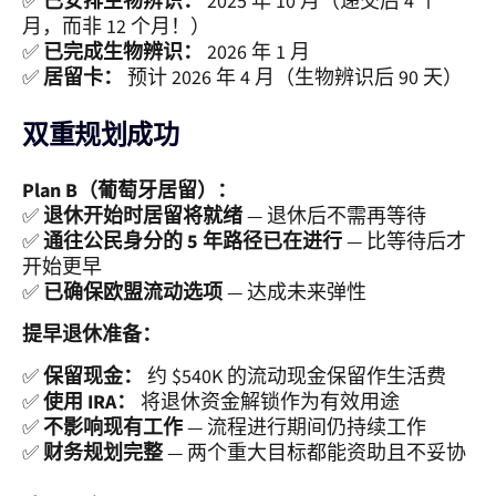
✅
已安排生物辨识：
2025 年 10 月（递交后 4 个
月，而非 12 个月！）
✅
已完成生物辨识：
2026 年 1 月
✅
居留卡：
预计 2026 年 4 月（生物辨识后 90 天）
双重规划成功
Plan B（葡萄牙居留）：
✅
退休开始时居留将就绪
— 退休后不需再等待
✅
通往公民身分的 5 年路径已在进行
— 比等待后才
开始更早
✅
已确保欧盟流动选项
— 达成未来弹性
提早退休准备：
✅
保留现金：
约 $540K 的流动现金保留作生活费
✅
使用 IRA：
将退休资金解锁作为有效用途
✅
不影响现有工作
— 流程进行期间仍持续工作
✅
财务规划完整
— 两个重大目标都能资助且不妥协