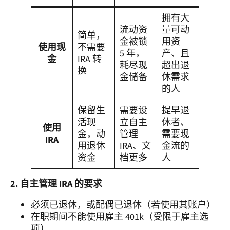
拥有大
流动资
量可动
简单，
金被锁
用资
使用现
不需要
5 年，
产、且
金
IRA 转
耗尽现
超出退
换
金储备
休需求
的人
保留生
需要设
提早退
活现
立自主
休者、
使用
金，动
管理
需要现
IRA
用退休
IRA、文
金流的
资金
档更多
人
2. 自主管理 IRA 的要求
必须已退休，或配偶已退休（若使用其账户）
在职期间不能使用雇主 401k（受限于雇主选
项）