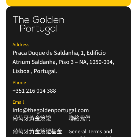
Address
Praça Duque de Saldanha, 1, Edifício
Atrium Saldanha, Piso 3 – NA, 1050-094,
Lisboa , Portugal.
Phone
+351 216 014 388
Email
info@thegoldenportugal.com
葡萄牙黃金簽證
聯絡我們
葡萄牙黃金簽證基金
General Terms and