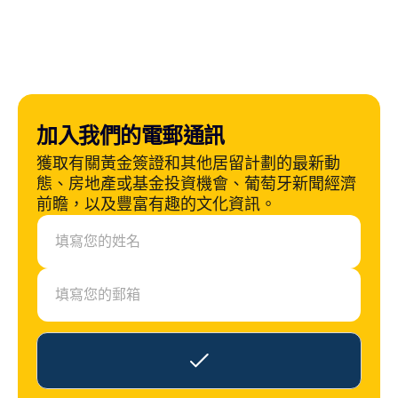
加入我們的電郵通訊
獲取有關黃金簽證和其他居留計劃的最新動
態、房地產或基金投資機會、葡萄牙新聞經濟
前瞻，以及豐富有趣的文化資訊。
N
a
m
e
E
m
a
i
l
*