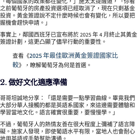
「每個國家的政策都在變化，」施太太提醒道，「你看
之前葡萄牙的房產投資選項已經取消了，現在只剩基金
投資。黃金簽證說不定什麼時候也會有變化，所以要把
握機會趕快申請。」
事實上，鄰國西班牙已宣布將於 2025 年 4 月終止其黃金
簽證計劃，這更凸顯了儘早行動的重要性。
2025 年最佳歐洲黃金簽證國家比
查看《
較
》，瞭解葡萄牙為何是首選。
2. 做好文化適應準備
哥哥坦誠地分享：「還是需要一點學習曲線。畢竟我們
大部分華人接觸的都是英語系國家，來這邊需要體驗和
學習當地文化。語言確實很重要，要慢慢學。」
不過，葡萄牙人的熱情友善在很大程度上彌補了語言障
礙。施家人發現，即使葡語水平有限，當地人也會耐心
地用英語或手勢幫助溝通。