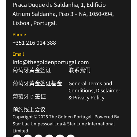
Praça Duque de Saldanha, 1, Edifício
Atrium Saldanha, Piso 3 – NA, 1050-094,
Lisboa , Portugal.
Phone
+351 216 014 388
Email
info@thegoldenportugal.com
葡萄牙黄金签证
联系我们
葡萄牙黄金签证基金
General Terms and
Conditions, Disclaimer
葡萄牙 D 签证
& Privacy Policy
预约线上会议
Copyright © 2025 The Golden Portugal | Powered By
Star Lua Unipessoal Lda & Star Lune International
Limited