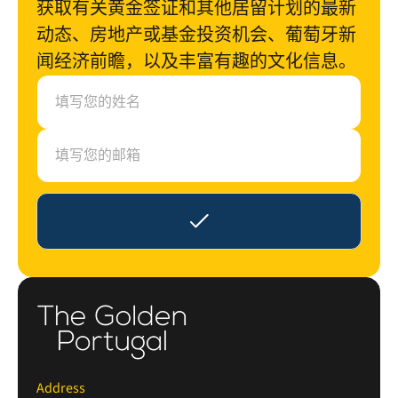
获取有关黄金签证和其他居留计划的最新
动态、房地产或基金投资机会、葡萄牙新
闻经济前瞻，以及丰富有趣的文化信息。
N
a
m
e
E
m
a
i
l
*
Address