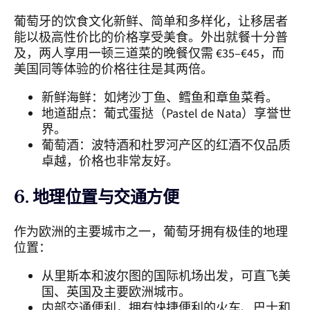
葡萄牙的饮食文化新鲜、简单和多样化，让移居者
能以极高性价比的价格享受美食。外出就餐十分普
及，两人享用一顿三道菜的晚餐仅需 €35–€45，而
美国同等体验的价格往往是其两倍。
新鲜海鲜：如烤沙丁鱼、鳕鱼和章鱼菜肴。
地道甜点：葡式蛋挞（Pastel de Nata）享誉世
界。
葡萄酒：波特酒和杜罗河产区的红酒不仅品质
卓越，价格也非常友好。
6. 地理位置与交通方便
作为欧洲的主要城市之一，葡萄牙拥有极佳的地理
位置：
从里斯本和波尔图的国际机场出发，可直飞美
国、英国及主要欧洲城市。
内部交通便利，拥有快捷便利的火车、巴士和