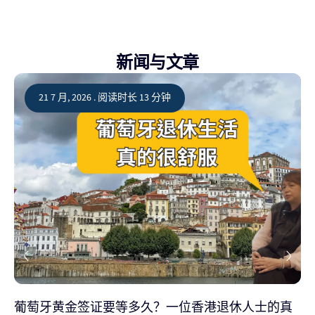
新闻与文章
21 7 月, 2026 . 阅读时长 13 分钟
葡萄牙黄金签证要等多久？一位香港退休人士的真
2