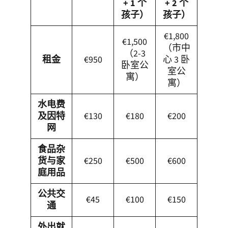
+ 1 个
+ 2 个
孩子）
孩子）
€1,800
€1,500
（市中
（2-3
租金
€950
心 3 卧
卧室公
室公
寓）
寓）
水电费
及因特
€130
€180
€200
网
食品杂
货与家
€250
€500
€600
庭用品
公共交
€45
€100
€150
通
外出就