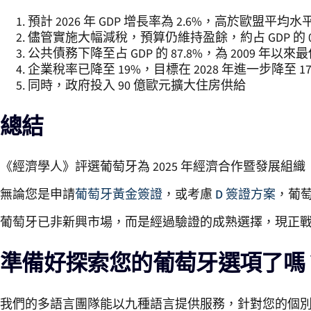
預計 2026 年 GDP 增長率為 2.6%，高於歐盟平均水
儘管實施大幅減稅，預算仍維持盈餘，約占 GDP 的 0
公共債務下降至占 GDP 的 87.8%，為 2009 年以來
企業稅率已降至 19%，目標在 2028 年進一步降至 1
同時，政府投入 90 億歐元擴大住房供給
總結
《經濟學人》評選葡萄牙為 2025 年經濟合作暨發展
無論您是申請
葡萄牙黃金簽證
，或考慮
D 簽證方案
，葡
葡萄牙已非新興市場，而是經過驗證的成熟選擇，現正
準備好探索您的葡萄牙選項了嗎
我們的多語言團隊能以九種語言提供服務，針對您的個