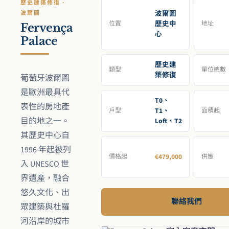
歷史建築修復 ·
波爾圖
波爾圖
歷史中
位置
地址
Fervença
心
Palace
歷史建
類型
單位總數
築修復
葡萄牙波爾圖
是歐洲最具代
T0、
表性的房地產
T1、
戶型
面積起
目的地之一。
Loft、T2
其歷史中心自
1996 年起被列
€479,000
價格起
供應
入 UNESCO 世
界遺產，融合
悠久文化、出
聯絡我們
眾建築與杜羅
河沿岸的城市