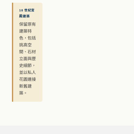
18 世紀宮
殿建築
保留原有
建築特
色，包括
挑高空
間、石材
立面與歷
史細節，
並以私人
花園連接
新舊建
築。