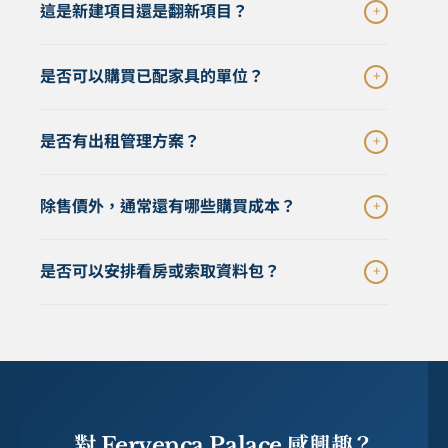
m² 私人露台，價格為 €588,000。305 單位目前已預
這是新建項目還是翻新項目？
+
杜羅河畔，屬於波爾圖 UNESCO 世界遺產歷史中心。
留。可聯絡 The Golden Portugal 索取任一可售單位的
項目距離標誌性的 Dom Luís I Bridge 約 360 米，步行
完整資料包。
Fervença Palace 是歷史建築修復項目，重點在於修復
可達 Ribeira、橋對岸 Vila Nova de Gaia 的波特酒酒
是否可以購買已配家具的單位？
+
一棟真實的 18 世紀建築，同時保留其獨特建築特
窖，以及 São Bento 火車站（約 600 米）。
徵，包括原有挑高空間，以及經審慎加入的夾層。項
可以。Fervença Palace 的住宅單位可選擇完整裝修、
目亦包括一棟新建輔助建築，兩棟建築之間設有大型
是否有出租管理方案？
+
家具及軟裝配置，適合希望交付後即時使用，或希望
私人花園。
將單位投入出租管理的買家。對於希望降低前期裝修
有。業主如希望出租單位，可了解可選的管理服務。
與配置複雜度的投資者而言，這是一個較省心的交付
除售價外，通常還有哪些購買成本？
+
管理公司可協助處理日常營運支出，包括維護、公寓
方式。
管理費、水電、網絡及建築保險等。符合條件的單位
在葡萄牙購買房產時，常見交易成本包括 IMT 房產轉
亦可另行了解固定收益方案，具體條件及風險應以正
是否可以安排看房或索取資料包？
+
讓稅（此價格段的非自住房通常約 6–8%）、印花稅
式資料及專業意見為準。
（通常為購買價的 0.8%）、公證及土地登記費（通常
可以。你可以聯絡 The Golden Portugal 索取可售單位
約 1–1.5%）以及律師費。二手住宅物業一般不適用
的完整資料包，包括平面圖、規格與價格細節；亦可
VAT。實際費用會因單位及買方情況而異，我們可按
安排私人現場或線上看房，並與我們團隊了解購買流
指定單位提供個別成本估算。
程、法律要求及融資選項。對買家而言，我們的房產
諮詢服務不另收費。
對 Fervença Palace 感興趣？