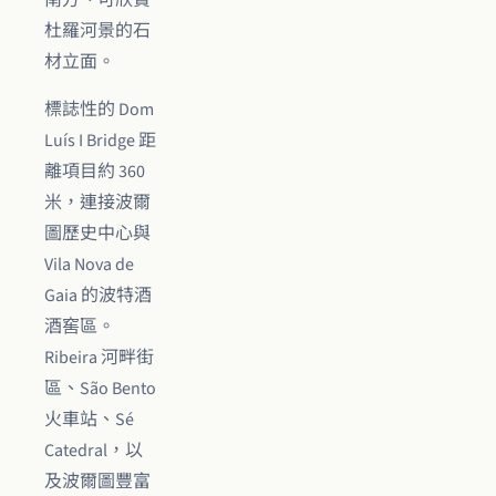
南方、可欣賞
杜羅河景的石
材立面。
標誌性的 Dom
Luís I Bridge 距
離項目約 360
米，連接波爾
圖歷史中心與
Vila Nova de
Gaia 的波特酒
酒窖區。
Ribeira 河畔街
區、São Bento
火車站、Sé
Catedral，以
及波爾圖豐富