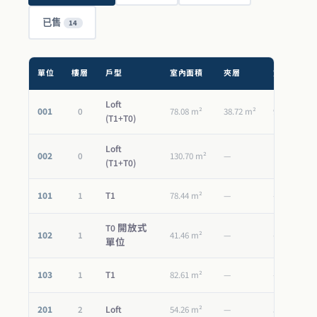
已售
14
單位
樓層
戶型
室內面積
夾層
露台
Loft
001
0
78.08 m²
38.72 m²
9.32 m²
(T1+T0)
Loft
002
0
130.70 m²
—
14.86 m²
(T1+T0)
101
T1
1
78.44 m²
—
—
T0 開放式
102
1
41.46 m²
—
—
單位
103
T1
1
82.61 m²
—
—
201
Loft
2
54.26 m²
—
56.88 m²