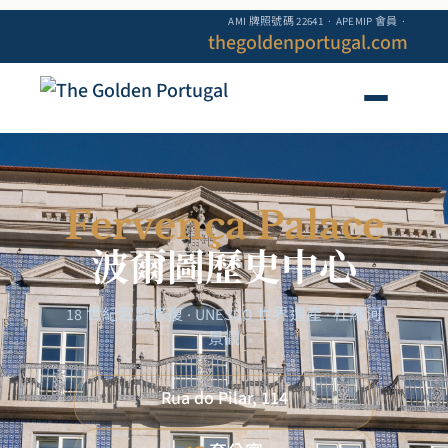
AMI 牌照號碼 22641 · APEMIP 會員 ·
thegoldenportugal.com
Fervença Palace
波爾圖歷史中心
18 世紀宮殿修復 · UNESCO 世界遺產 · 杜羅河
景觀
Rua do Pilar, 114