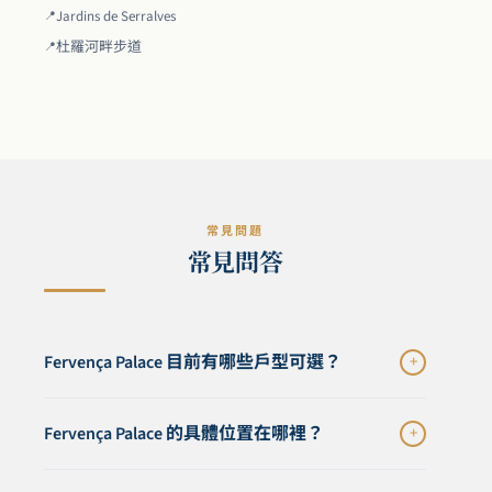
Jardins de Serralves
杜羅河畔步道
常見問題
常見問答
Fervença Palace 目前有哪些戶型可選？
+
目前有兩個單位可售：205 單位為 Loft，總面積 117.01
Fervença Palace 的具體位置在哪裡？
+
m²，設有 51.35 m² 私人露台，價格為 €479,000；401
單位為 T2 Townhouse，總面積 113.34 m²，設有 39.15
Fervença Palace 位於波爾圖 Rua do Pilar, 114，坐落於