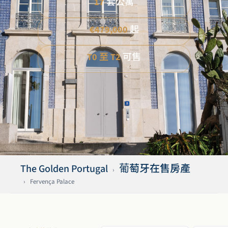
17
套公寓
€479,000
起
T0 至 T2
可售
The Golden Portugal
葡萄牙在售房產
›
›
Fervença Palace